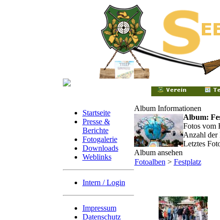
Album Informationen
Startseite
Album: Fes
Presse &
Fotos vom F
Berichte
Anzahl der 
Fotogalerie
Letztes Fot
Downloads
Album ansehen
Weblinks
Fotoalben
>
Festplatz
Intern / Login
Impressum
Datenschutz