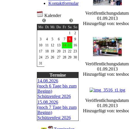
Kontaktformular
Veröffentlichungsdatum
Kalender
01.09.2013
August 2026
Hinzugefügt von: teesho
Mo
Di
Mi
Do
Fr
Sa
So
1
2
3
4
5
6
7
8
9
10
11
12
13
14
15
16
17
18
19
20
21
22
23
24
25
26
27
28
29
30
Veröffentlichungsdatum
31
01.09.2013
Hinzugefügt von: teesho
Termine
14.08.2026
(noch 6 Tage bis zum
Beginn)
Schützenfest 2026
Veröffentlichungsdatum
15.08.2026
01.09.2013
(noch 7 Tage bis zum
Hinzugefügt von: teesho
Beginn)
Schützenfest 2026