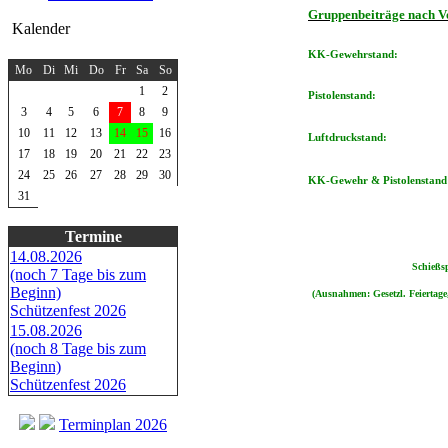
Gruppenbeiträge nach 
Kalender
August 2026
KK-Gewehrstand:
Mo
Di
Mi
Do
Fr
Sa
So
1
2
Pistolenstand:
3
4
5
6
7
8
9
10
11
12
13
14
15
16
Luftdruckstand:
17
18
19
20
21
22
23
24
25
26
27
28
29
30
KK-Gewehr & Pistolenstand
31
Termine
14.08.2026
Schießs
(noch 7 Tage bis zum
Beginn)
(Ausnahmen: Gesetzl. Feiertage
Schützenfest 2026
15.08.2026
(noch 8 Tage bis zum
Beginn)
Schützenfest 2026
Terminplan 2026