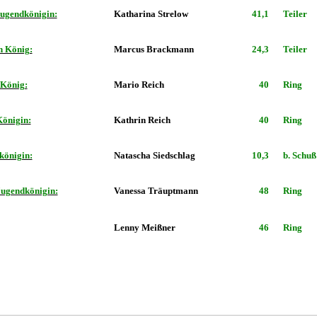
ugendkönigin:
Katharina Strelow
41,1
Teiler
n König:
Marcus Brackmann
24,3
Teiler
 König:
Mario Reich
40
Ring
Königin:
Kathrin Reich
40
Ring
königin:
Natascha Siedschlag
10,3
b. Schuß
Jugendkönigin:
Vanessa Träuptmann
48
Ring
Lenny Meißner
46
Ring