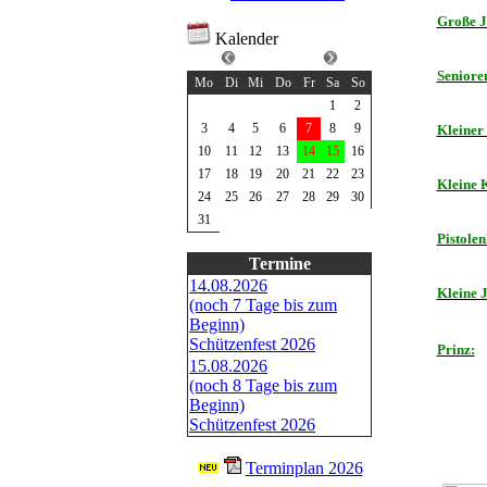
Große J
Kalender
August 2026
Seniore
Mo
Di
Mi
Do
Fr
Sa
So
1
2
3
4
5
6
7
8
9
Kleiner
10
11
12
13
14
15
16
17
18
19
20
21
22
23
Kleine 
24
25
26
27
28
29
30
31
Pistolen
Termine
14.08.2026
Kleine 
(noch 7 Tage bis zum
Beginn)
Schützenfest 2026
Prinz:
15.08.2026
(noch 8 Tage bis zum
Beginn)
Schützenfest 2026
Terminplan 2026