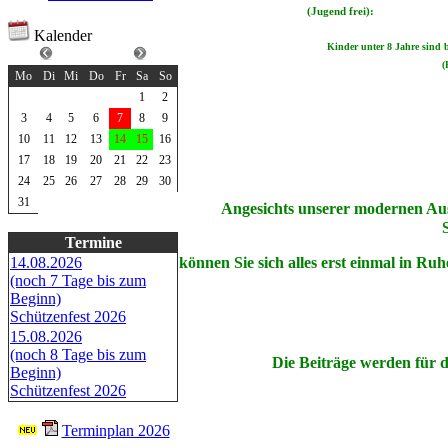
(Jugend frei):
Kalender
Kinder unter 8 Jahre sind be
August 2026
(
Mo
Di
Mi
Do
Fr
Sa
So
1
2
3
4
5
6
7
8
9
10
11
12
13
14
15
16
17
18
19
20
21
22
23
24
25
26
27
28
29
30
31
Angesichts unserer modernen Auss
Termine
können Sie sich alles erst einmal in R
14.08.2026
(noch 7 Tage bis zum
Beginn)
Schützenfest 2026
15.08.2026
(noch 8 Tage bis zum
Die Beiträge werden für d
Beginn)
Schützenfest 2026
Terminplan 2026