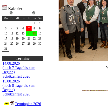
Kalender
August 2026
Mo
Di
Mi
Do
Fr
Sa
So
1
2
3
4
5
6
7
8
9
10
11
12
13
14
15
16
17
18
19
20
21
22
23
24
25
26
27
28
29
30
31
Termine
14.08.2026
V
(noch 7 Tage bis zum
Beginn)
Schützenfest 2026
15.08.2026
(noch 8 Tage bis zum
Beginn)
Schützenfest 2026
Terminplan 2026