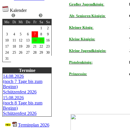
Großer Jugendkönig
:
Kalender
August 2026
Alt- Senioren Königin
:
Mo
Di
Mi
Do
Fr
Sa
So
Kleiner König
:
1
2
3
4
5
6
7
8
9
Kleine Königin:
10
11
12
13
14
15
16
17
18
19
20
21
22
23
Kleine Jugendkönigin:
24
25
26
27
28
29
30
31
Pistolenkönig:
Termine
Prinzessin:
14.08.2026
(noch 7 Tage bis zum
Beginn)
Schützenfest 2026
15.08.2026
(noch 8 Tage bis zum
Beginn)
Schützenfest 2026
Terminplan 2026