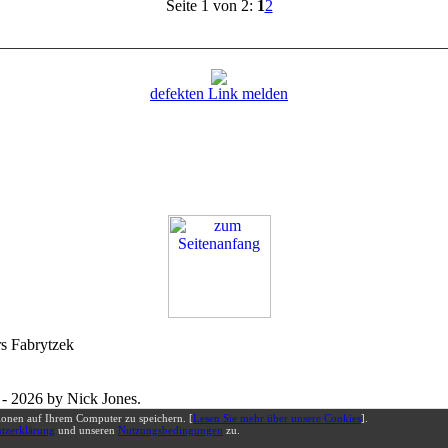
Seite 1 von 2:
1
2
________________________________________________________
defekten Link melden
s Fabrytzek
- 2026 by Nick Jones.
es under
GNU Affero GPL
v3.
ionen auf Ihrem Computer zu speichern. [
Lesen Sie mehr über unsere Cookies
].
tzerklärung
und unseren
Nutzungsbedingungen
zu.