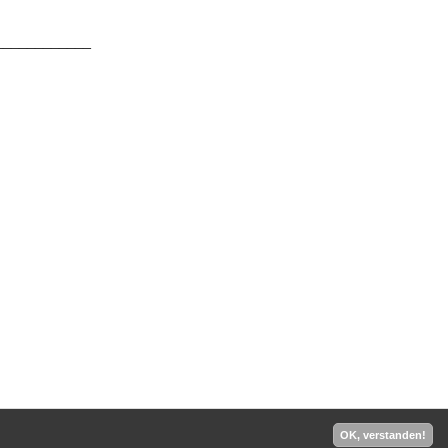
____________