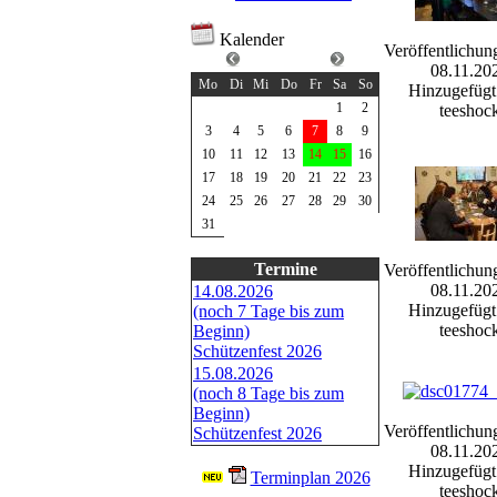
Kalender
Veröffentlichun
August 2026
08.11.20
Mo
Di
Mi
Do
Fr
Sa
So
Hinzugefügt
1
2
teeshoc
3
4
5
6
7
8
9
10
11
12
13
14
15
16
17
18
19
20
21
22
23
24
25
26
27
28
29
30
31
Termine
Veröffentlichun
08.11.20
14.08.2026
Hinzugefügt
(noch 7 Tage bis zum
teeshoc
Beginn)
Schützenfest 2026
15.08.2026
(noch 8 Tage bis zum
Beginn)
Veröffentlichun
Schützenfest 2026
08.11.20
Hinzugefügt
Terminplan 2026
teeshoc