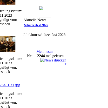
lichungsdatum:
11.2023
gefügt von:
Aktuelle News
eeshock
Schützenfest 2026
Jubiläumsschützenfest 2026
Mehr lesen
Neu |
2244
mal gelesen |
lichungsdatum:
11.2023
©
gefügt von:
eeshock
lichungsdatum:
11.2023
gefügt von:
eeshock