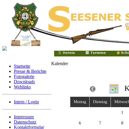
Kalender
Startseite
Presse & Berichte
Fotogalerie
Downloads
K
Weblinks
Intern / Login
Montag
Dienstag
Mittwoc
1
Impressum
Datenschutz
6
7
8
Kontaktformular