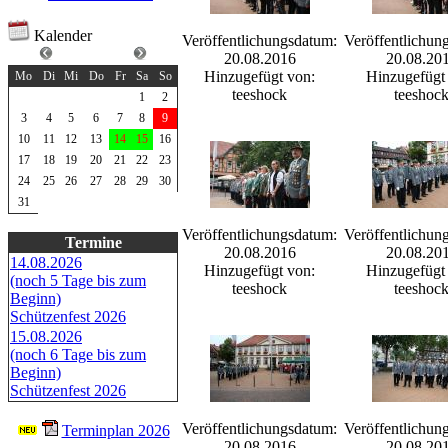
Kalender
Veröffentlichungsdatum:
Veröffentlichun
August 2026
20.08.2016
20.08.20
Hinzugefügt von:
Hinzugefügt
Mo
Di
Mi
Do
Fr
Sa
So
teeshock
teeshoc
1
2
3
4
5
6
7
8
9
10
11
12
13
14
15
16
17
18
19
20
21
22
23
24
25
26
27
28
29
30
31
Veröffentlichungsdatum:
Veröffentlichun
Termine
20.08.2016
20.08.20
14.08.2026
Hinzugefügt von:
Hinzugefügt
(noch 5 Tage bis zum
teeshock
teeshoc
Beginn)
Schützenfest 2026
15.08.2026
(noch 6 Tage bis zum
Beginn)
Schützenfest 2026
Veröffentlichungsdatum:
Veröffentlichun
Terminplan 2026
20.08.2016
20.08.20