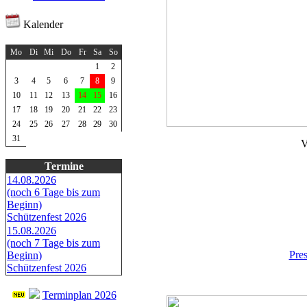
Kalender
August 2026
Mo
Di
Mi
Do
Fr
Sa
So
1
2
3
4
5
6
7
8
9
10
11
12
13
14
15
16
17
18
19
20
21
22
23
24
25
26
27
28
29
30
31
V
Termine
14.08.2026
(noch 6 Tage bis zum
Beginn)
Schützenfest 2026
15.08.2026
(noch 7 Tage bis zum
Pre
Beginn)
Schützenfest 2026
Terminplan 2026