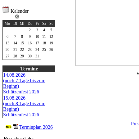
Kalender
Juli 2026
Mo
Di
Mi
Do
Fr
Sa
So
1
2
3
4
5
6
7
8
9
10
11
12
13
14
15
16
17
18
19
20
21
22
23
24
25
26
27
28
29
30
31
Termine
V
14.08.2026
(noch 7 Tage bis zum
Beginn)
Schützenfest 2026
15.08.2026
(noch 8 Tage bis zum
Beginn)
Schützenfest 2026
Pre
Terminplan 2026
Besucherzähler