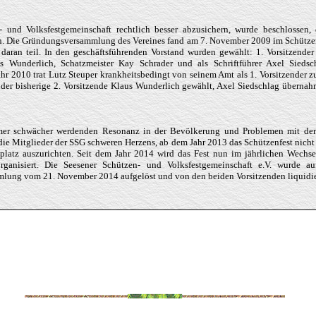
 und Volksfestgemeinschaft rechtlich besser abzusichern, wurde beschlossen, 
en. Die Gründungsversammlung des Vereines fand am 7. November 2009 im Schützen
aran teil. In den geschäftsführenden Vorstand wurden gewählt: 1. Vorsitzender 
us Wunderlich, Schatzmeister Kay Schrader und als Schriftführer Axel Sieds
ahr 2010 trat Lutz Steuper krankheitsbedingt von seinem Amt als 1. Vorsitzender 
der bisherige 2. Vorsitzende Klaus Wunderlich gewählt, Axel Siedschlag übernah
er schwächer werdenden Resonanz in der Bevölkerung und Problemen mit dem
die Mitglieder der SSG schweren Herzens, ab dem Jahr 2013 das Schützenfest nicht 
platz auszurichten. Seit dem Jahr 2014 wird das Fest nun im jährlichen Wechs
rganisiert. Die Seesener Schützen- und Volksfestgemeinschaft e.V. wurde au
lung vom 21. November 2014 aufgelöst und von den beiden Vorsitzenden liquidie