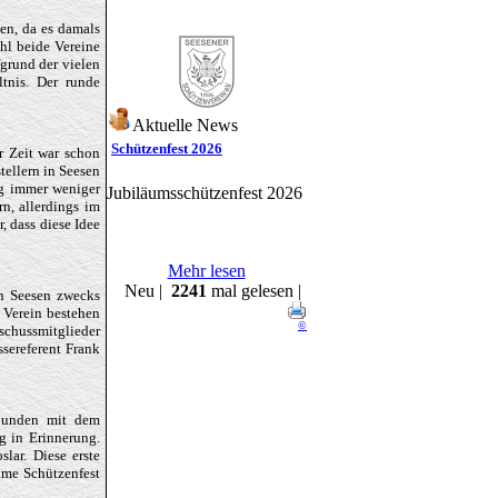
en, da es damals
hl beide Vereine
fgrund der vielen
ltnis. Der runde
.
Aktuelle News
Schützenfest 2026
r Zeit war schon
tellern in Seesen
ng immer weniger
Jubiläumsschützenfest 2026
n, allerdings im
, dass diese Idee
Mehr lesen
Neu |
2241
mal gelesen |
in Seesen zwecks
 Verein bestehen
©
sschussmitglieder
ssereferent Frank
rbunden mit dem
g in Erinnerung.
lar. Diese erste
ame Schützenfest