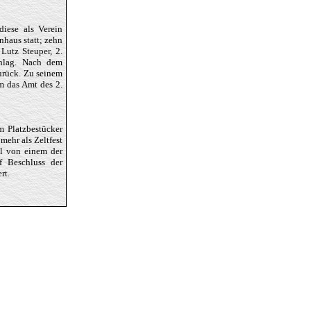
diese als Verein
haus statt; zehn
Lutz Steuper, 2.
chlag. Nach dem
zurück. Zu seinem
m das Amt des 2.
 Platzbestücker
mehr als Zeltfest
el von einem der
f Beschluss der
rt.