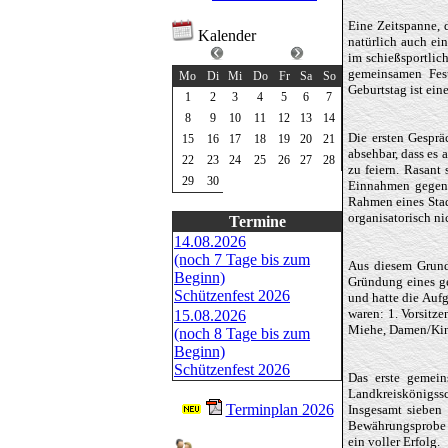
Eine Zeitspanne, 
Kalender
natürlich auch ei
Juni 2026
im schießsportlic
gemeinsamen Fest
Mo
Di
Mi
Do
Fr
Sa
So
Geburtstag ist ei
1
2
3
4
5
6
7
8
9
10
11
12
13
14
Die ersten Gesprä
15
16
17
18
19
20
21
absehbar, dass es 
22
23
24
25
26
27
28
zu feiern. Rasan
29
30
Einnahmen gegenüb
Rahmen eines Stadt
organisatorisch ni
Termine
14.08.2026
(noch 7 Tage bis zum
Aus diesem Grund
Beginn)
Gründung eines ge
Schützenfest 2026
und hatte die Auf
waren: 1. Vorsitze
15.08.2026
Miehe, Damen/Kind
(noch 8 Tage bis zum
Beginn)
Schützenfest 2026
Das erste gemein
Landkreiskönigssc
Terminplan 2026
Insgesamt sieben 
Bewährungsprobe w
ein voller Erfolg.