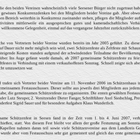
die den beiden Vereinen wahrscheinlich viele Seesener Bürger nicht zugetraut hab
n gewisses Konkurrenzdenken bei den Mitgliedern beider Vereine gab. Aber obwo
hen Bereich weiterhin in Konkurrenz zueinander stehen, pflegen die Mitglieder au
ivitäten mittlerweile ein ausgesprochen gutes und kameradschaftliches Verhä
ne willkommene Gelegenheit, einmal auf das vergangene Jahrzehnt zurückzublicken
che von Vertretern beider Vereine wurden bereits im Jahr 2005 geführt. Zu diese
auf Dauer nicht mehr möglich sein wird, zwei Schützenfeste als Zeltfeste mit Schaus
t steigende Kosten standen aufgrund der schwindenden Teilnahme der Bevölkeru
er. Ins Auge gefasst wurde damals, ab 2007 gemeinsame Schützenfeste zu feier
festes in Verbindung mit einem verkaufsoffenen Sonntag. Schnell zeigte sich aber
cht umzusetzen war.
 trafen sich Vertreter beider Vereine am 11. November 2006 im Schützenhaus 
meinsamen Festausschusses. Dieser sollte aus jeweils drei Mitgliedern aus jedem
gabe, die gemeinsamen Schützenfeste zu organisieren. Die ersten gewählten Festau
nder Lutz Steuper, 2. Vorsitzender Dieter Fanger, Schriftführer Axel Siedschlag, Pre
erfest Sigrid Sauer und für besondere Aufgaben Klaus Wunderlich.
same Schützenfest in Seesen fand in der Zeit vom 1. bis 4. Juni 2007, ve
hießen, statt. Von diesem Fest bleibt vor allem der große Festumzug am Sonnta
Kapellen nahmen daran teil sowie viele Schützenvereine aus dem Landkreis Gos
urde aber vom Festausschuss sehr gut gemeistert und gleich das erste gemeins