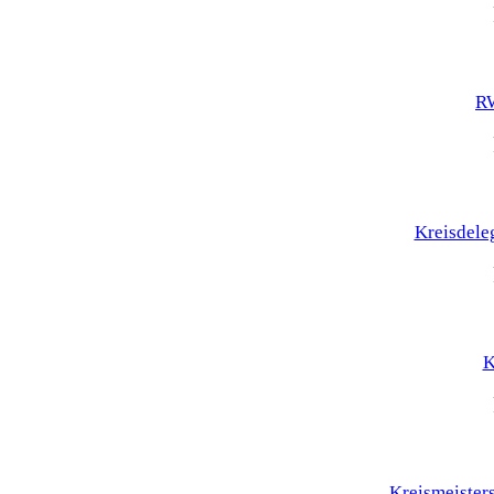
RW
Kreisdele
K
Kreismeister