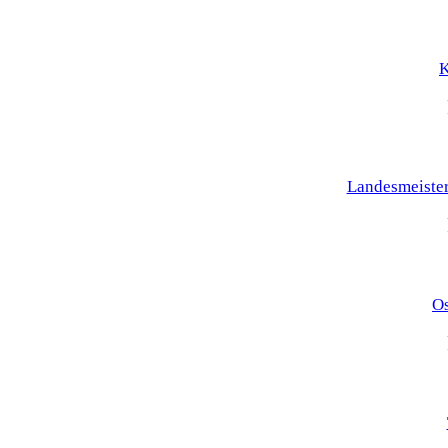
K
Landesmeister
Os