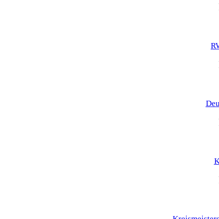
RW
Deu
K
Kreismeister