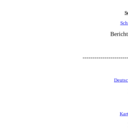
S
Sch
Berich
----------------------
Deutsc
Kar