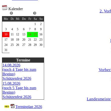
Kalender
2. Vor
August 2026
Mo
Di
Mi
Do
Fr
Sa
So
1
2
3
4
5
6
7
8
9
10
11
12
13
14
15
16
17
18
19
20
21
22
23
24
25
26
27
28
29
30
31
Termine
14.08.2026
Vorber
(noch 4 Tage bis zum
Beginn)
Schützenfest 2026
15.08.2026
(noch 5 Tage bis zum
Beginn)
Schützenfest 2026
Landesmeiste
Terminplan 2026