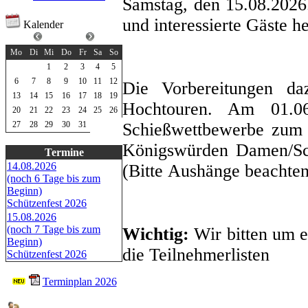
Samstag, den 15.08.2026.
und interessierte Gäste he
Kalender
Juli 2026
Mo
Di
Mi
Do
Fr
Sa
So
1
2
3
4
5
6
7
8
9
10
11
12
Die Vorbereitungen da
13
14
15
16
17
18
19
Hochtouren. Am 01.06
20
21
22
23
24
25
26
Schießwettbewerbe zum 
27
28
29
30
31
Königswürden Damen/Sch
Termine
14.08.2026
(Bitte Aushänge beachten
(noch 6 Tage bis zum
Beginn)
Schützenfest 2026
15.08.2026
(noch 7 Tage bis zum
Wichtig:
Wir bitten um e
Beginn)
die Teilnehmerlisten
Schützenfest 2026
Terminplan 2026