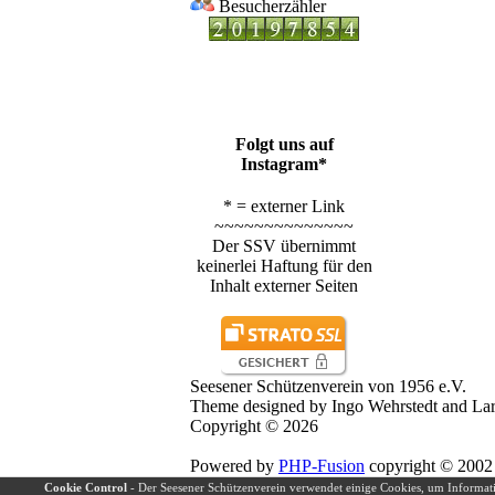
Besucherzähler
Folgt uns auf
Instagram*
* = externer Link
~~~~~~~~~~~~~~
Der SSV übernimmt
keinerlei Haftung für den
Inhalt externer Seiten
Seesener Schützenverein von 1956 e.V.
Theme designed by Ingo Wehrstedt and Lar
Copyright © 2026
Powered by
PHP-Fusion
copyright © 2002 
Released as free software without warranti
Cookie Control
- Der Seesener Schützenverein verwendet einige Cookies, um Informat