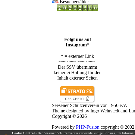
Besucherzähler
Folgt uns auf
Instagram*
* = externer Link
~~~~~~~~~~~~~~
Der SSV übernimmt
keinerlei Haftung für den
Inhalt externer Seiten
Seesener Schützenverein von 1956 e.V.
Theme designed by Ingo Wehrstedt and Lar
Copyright © 2026
Powered by
PHP-Fusion
copyright © 2002 
Released as free software without warranti
Cookie Control
- Der Seesener Schützenverein verwendet einige Cookies, um Informat