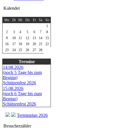
Kalender
Februar 2026
Mo
Di
Mi
Do
Fr
Sa
So
1
2
3
4
5
6
7
8
9
10
11
12
13
14
15
16
17
18
19
20
21
22
23
24
25
26
27
28
Termine
14.08.2026
(noch 5 Tage bis zum
Beginn)
Schützenfest 2026
15.08.2026
(noch 6 Tage bis zum
Beginn)
Schützenfest 2026
Terminplan 2026
Besucherzähler